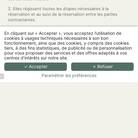
2. Elles régissent toutes les étapes nécessaires à la
réservation et au suivi de la réservation entre les parties
contractantes.
3. Le client reconnaît avoir pris connaissance et accepté les
En cliquant sur « Accepter », vous acceptez l’utilisation de
présentes conditions générales de vente et les conditions de
cookies à usages techniques nécessaires à son bon
vente du tarif réservé accessibles sur le site et les services
fonctionnement, ainsi que des cookies, y compris des cookies
mobiles. Les présentes conditions générales englobent
tiers, à des fins statistiques, de publicité ou de personnalisation
également la Charte clients de protection des données
pour vous proposer des services et des offres adaptés à vos
personnelles. En acceptant les présentes conditions
centres d’intérêts sur notre site.
générales, le client accepte expressément les dispositions de
✓ Accepter
✗ Refuser
cette Charte.
Paramétrer les préférences
3. CHAMP D'APPLICATION
Les présentes conditions générales de vente s'appliquent à
toutes les réservations conclues par internet, via le Site web
ou les Services mobiles de Cathop SRL et de ses partenaires.
4. DURÉE
1. Les présentes conditions générales de vente s'appliquent