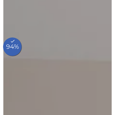
Notre histoire
Engagement
Chambres
Restauration
Nos coups de cœur
Blog
Photos
Contact & Accès
FAQ
Made In Hotels
Réservation
Quai au bois à brûler 23, B-1000 Bruxelles, Belgique
+32 2 219 95 46
info@madeincatherine.com