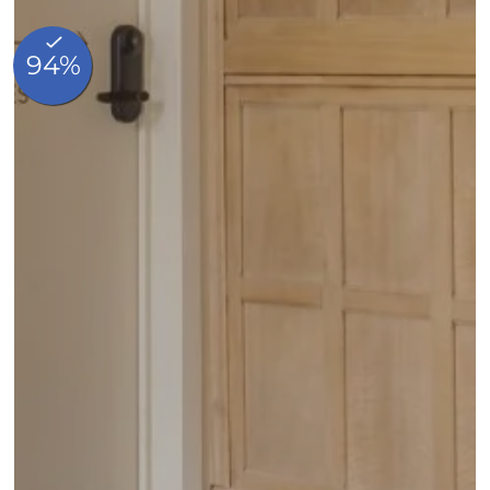
Blog
Photos
Contact & Accès
FAQ
Made In Hotels
Réservation
Quai au bois à brûler 23, B-1000 Bruxelles, Belgique
+32 2 219 95 46
info@madeincatherine.com