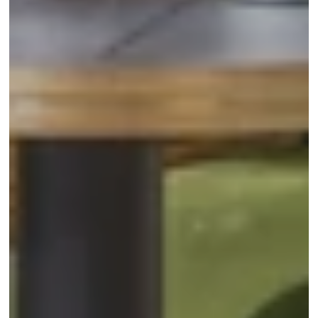
Réservation
Quai au bois à brûler 23, B-1000 Bruxelles, Belgique
+32 2 219 95 46
info@madeincatherine.com