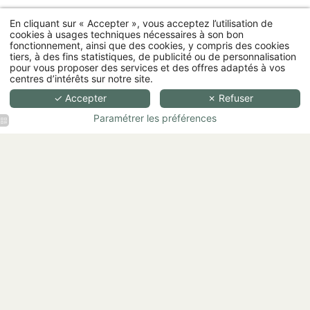
En cliquant sur « Accepter », vous acceptez l’utilisation de
cookies à usages techniques nécessaires à son bon
fonctionnement, ainsi que des cookies, y compris des cookies
tiers, à des fins statistiques, de publicité ou de personnalisation
Boissons Rafraîchissantes
Plat à partager ou non ;)
pour vous proposer des services et des offres adaptés à vos
centres d’intérêts sur notre site.
✓ Accepter
✗ Refuser
Nos fournisseurs belges
Boissons Chaudes
Paramétrer les préférences
Pâtisserie
Bière
Bière au fut