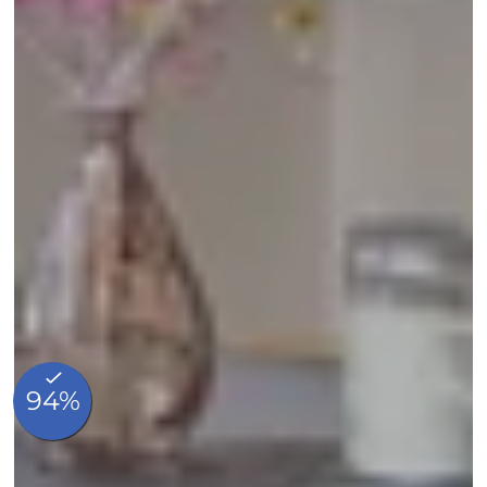
Accueil
Notre histoire
Engagement
Chambres
Restauration
Nos coups de cœur
Blog
Photos
Contact & Accès
FAQ
Made In Hotels